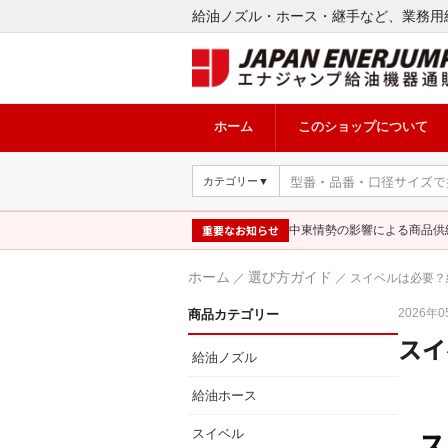
給油ノズル・ホース・継手など、業務用
ホーム
このショップについて
カテゴリー▼
重要なお知らせ
中東情勢の影響による商品供
ホーム
選び方ガイド
／
／ スイベルは必要
2026年
商品カテゴリー
スイ
給油ノズル
給油ホース
ス
スイベル