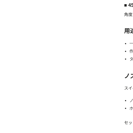
■ 
角度
用
ノ
スイ
セッ