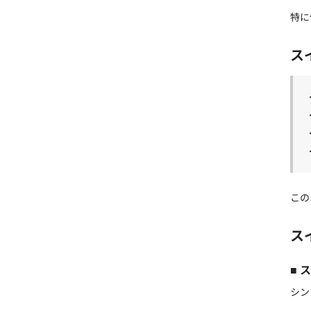
特に
ス
この
ス
■ 
シン