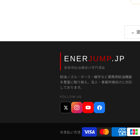
← 
ENER
JUMP
.JP
業務用給油機器の専門通販
給油ノズル・ホース・継手など業務用給油機器
を豊富に取り揃え。法人・事業所様向けに対応
しております。
FOLLOW US
お支払い方法