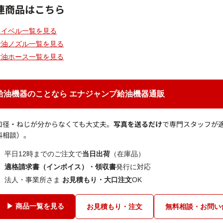
連商品はこちら
スイベル一覧を見る
給油ノズル一覧を見る
耐油ホース一覧を見る
給油機器のことなら エナジャンプ給油機器通販
口径・ねじが分からなくても大丈夫。
写真を送るだけ
で専門スタッフが
料相談）。
平日12時までのご注文で
当日出荷
（在庫品）
適格請求書（インボイス）・領収書
発行に対応
法人・事業所さま
お見積もり・大口注文
OK
▶ 商品一覧を見る
お見積もり・注文
無料相談・お問い