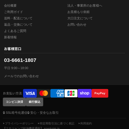
会社概要
法人・事業所のお客様へ
ご利用ガイド
お見積もり依頼
送料・配送について
大口注文について
返品・交換について
お問い合わせ
よくあるご質問
新着情報
お客様窓口
03-6661-1807
平日 9:00～18:00
メールでのお問い合わせ
お支払い方法
PayPay
コンビニ決済
銀行振込
🔒 SSL暗号化通信
🔒 安心・安全なお取引
プライバシーポリシー
特定商取引法に基づく表記
利用規約
【エナジャンプ給油機器通販】 enerjump.jp