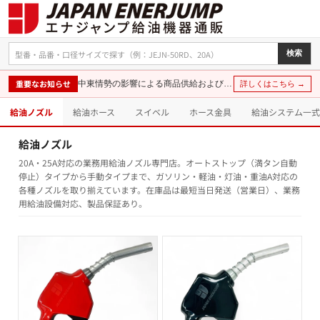
検索
重要なお知らせ
中東情勢の影響による商品供給および価格に関するお知らせ
詳しくはこちら →
給油ノズル
給油ホース
スイベル
ホース金具
給油システム一式
給油ノズル
20A・25A対応の業務用給油ノズル専門店。オートストップ（満タン自動
停止）タイプから手動タイプまで、ガソリン・軽油・灯油・重油A対応の
各種ノズルを取り揃えています。在庫品は最短当日発送（営業日）、業務
用給油設備対応、製品保証あり。