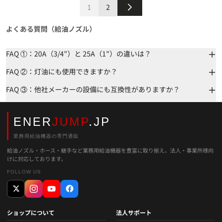
1
2
よくある質問（給油ノズル）
FAQ ①：20A（3/4"）と 25A（1"）の違いは？
FAQ ②：灯油にも使用できますか？
FAQ ③：他社メーカーの設備にも互換性がありますか？
ENER
JUMP
.JP
業務用給油機器の専門通販
給油ノズル・ホース・継手など業務用給油機器を豊富に取り揃え。法人・事業所様向
けに対応しております。
FOLLOW US
ショップについて
法人サポート