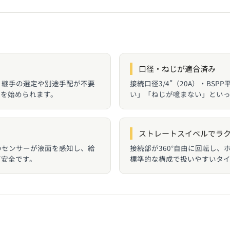
口径・ねじが適合済み
。継手の選定や別途手配が不要
接続口径3/4"（20A）・BS
油を始められます。
い」「ねじが噫まない」とい
ストレートスイベルでラ
のセンサーが液面を感知し、給
接続部が360°自由に回転し
ぎ安全です。
標準的な構成で扱いやすいタ