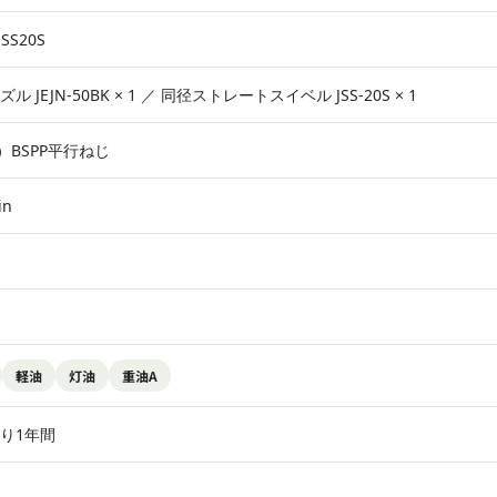
JSS20S
 JEJN-50BK × 1 ／ 同径ストレートスイベル JSS-20S × 1
A）BSPP平行ねじ
in
軽油
灯油
重油A
り1年間