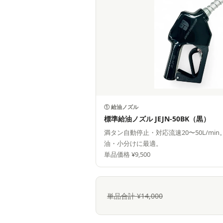
① 給油ノズル
標準給油ノズル JEJN-50BK（黒）
満タン自動停止・対応流速20〜50L/m
油・小分けに最適。
単品価格 ¥9,500
単品合計 ¥14,000