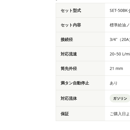
セット型式
SET-50BK-
セット内容
標準給油ノズル
接続径
3/4"（20
対応流速
20–50 L/m
筒先外径
21 mm
満タン自動停止
あり
対応流体
ガソリン
保証
ご購入日よ