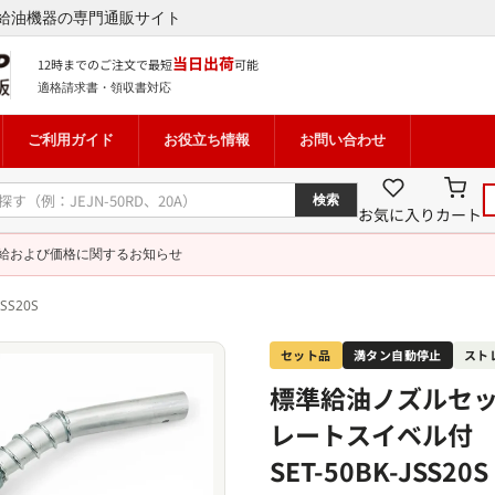
給油機器の専門通販サイト
当日出荷
12時までのご注文で最短
可能
適格請求書・領収書対応
ご利用ガイド
お役立ち情報
お問い合わせ
検索
お気に入り
カート
給および価格に関するお知らせ
SS20S
セット品
満タン自動停止
スト
標準給油ノズルセット
レートスイベル付
SET-50BK-JSS20S