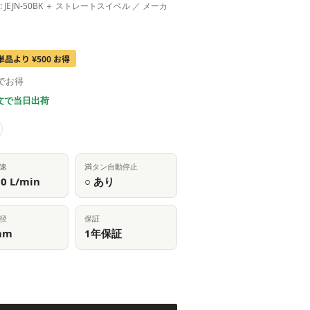
内容: JEJN-50BK ＋ ストレートスイベル ／ メーカ
単品より ¥500 お得
でお得
文で当日出荷
速
満タン自動停止
0 L/min
○ あり
径
保証
mm
1年保証