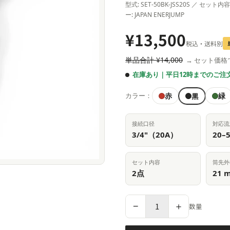
型式: SET-50BK-JSS20S ／ セット
ー: JAPAN ENERJUMP
¥13,500
税込・送料別
単品合計 ¥14,000
→ セット価格
在庫あり｜平日12時までのご注
黒
赤
緑
カラー：
接続口径
対応流
3/4"（20A）
20–5
セット内容
筒先外
2点
21 
−
＋
数量