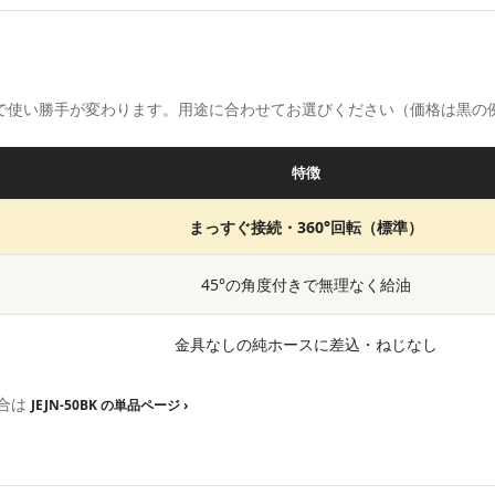
プで使い勝手が変わります。用途に合わせてお選びください（価格は黒の
特徴
まっすぐ接続・360°回転（標準）
45°の角度付きで無理なく給油
金具なしの純ホースに差込・ねじなし
合は
JEJN-50BK の単品ページ ›