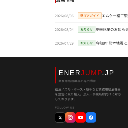
最新情報
エムケー精工製
2026/08/06
選び方ガイド
夏季休業のお知らせ（
2026/08/04
お知らせ
令和8年熊本地震
2026/07/29
お知らせ
ENER
JUMP
.JP
業務用給油機器の専門通販
給油ノズル・ホース・継手など業務用給油機器
を豊富に取り揃え。法人・事業所様向けに対応
しております。
FOLLOW US