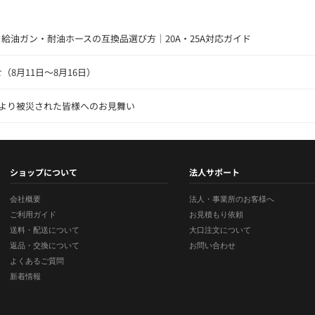
 給油ガン・耐油ホースの互換品選び方｜20A・25A対応ガイド
8月11日～8月16日）
により被災された皆様へのお見舞い
ショップについて
法人サポート
会社概要
法人・事業所のお客様へ
ご利用ガイド
お見積もり依頼
送料・配送について
大口注文について
返品・交換について
お問い合わせ
よくあるご質問
新着情報