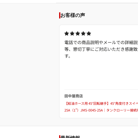
お客様の声
電話での商品説明やメールでの詳細説
等、懇切丁寧にご対応いただき感謝致
す。
田中屋商店
【給油ホース用 45°回転継手】45°角度付きスイ
25A（1"）JMS-0045-25A｜タンクローリー接続