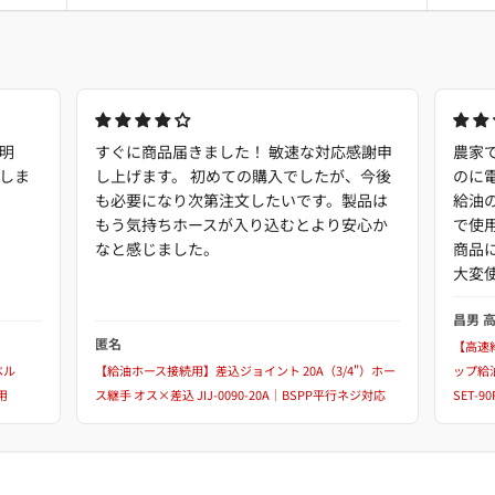
明
すぐに商品届きました！ 敏速な対応感謝申
農家
しま
し上げます。 初めての購入でしたが、今後
のに
も必要になり次第注文したいです。製品は
給油
もう気持ちホースが入り込むとより安心か
で使
なと感じました。
商品
大変
昌男 
匿名
【高速給
ベル
【給油ホース接続用】差込ジョイント 20A（3/4"）ホー
ップ給油
用
ス継手 オス×差込 JIJ-0090-20A｜BSPP平行ネジ対応
SET-9