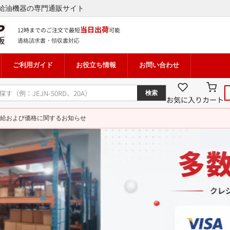
給油機器の専門通販サイト
当日出荷
12時までのご注文で最短
可能
適格請求書・領収書対応
ご利用ガイド
お役立ち情報
お問い合わせ
検索
お気に入り
カート
給および価格に関するお知らせ