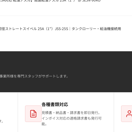
径ストレートスイベル 25A（1"）JSS-25S｜タンクローリー・給油機接続用
事業所様を専門スタッフがサポートします。
各種書類対応
見積書・納品書・請求書を即日発行。
インボイス対応の適格請求書も発行可
す。
能。