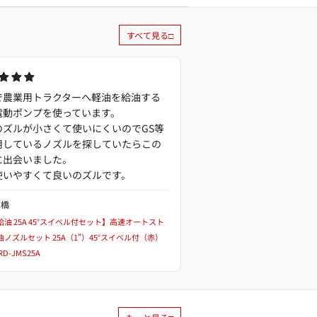
すべて見る□
で農業用トラクターへ軽油を給油する
電動ポンプを使っています。
のズルが小さくて使いにくいのでGS等
用しているノズルを探していたらこの
に出会いました。
使いやすくて良いのズルです。
高橋
油 25A 45°スイベル付セット】高速オートスト
ノズルセット 25A（1"）45°スイベル付（赤）
0RD-JMS25A