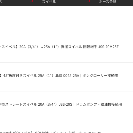
ス
スイベル
ホース金具
ベル】20A（3/4"）→25A（1"）異径スイベル 回転継手 JSS-20M25F
45°角度付きスイベル 25A（1"）JMS-0045-25A｜タンクローリー接続用
径ストレートスイベル 20A（3/4"）JSS-20S｜ドラムポンプ・給油機接続用
A対応 給油ノズル】高速給油ノズル 25A（1"） 赤 JEJN-90RD