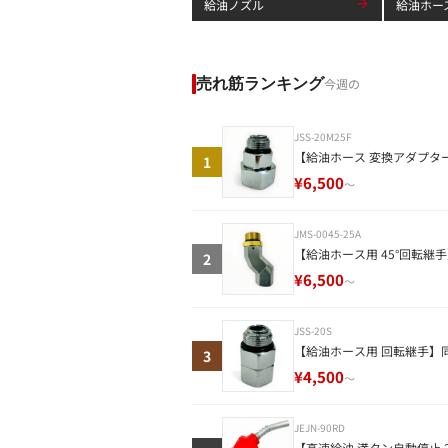
給油ノズル
給油ホー
売れ筋ランキング
今週の
JSS-20M25F
【給油ホース 変換アダプタースイ
1
¥6,500
～
JMS-0045-25A
【給油ホース用 45°回転継手】
2
¥6,500
～
JSS-20S
【給油ホース用 回転継手】同
3
¥4,500
～
JEJN-90RD
【高速給油 満タン自動停止 25