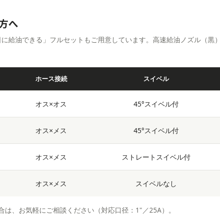
方へ
日に給油できる」フルセットもご用意しています。高速給油ノズル（黒
ホース接続
スイベル
オス×オス
45°スイベル付
オス×メス
45°スイベル付
オス×メス
ストレートスイベル付
オス×メス
スイベルなし
は、お気軽にご相談ください（対応口径：1"／25A）。