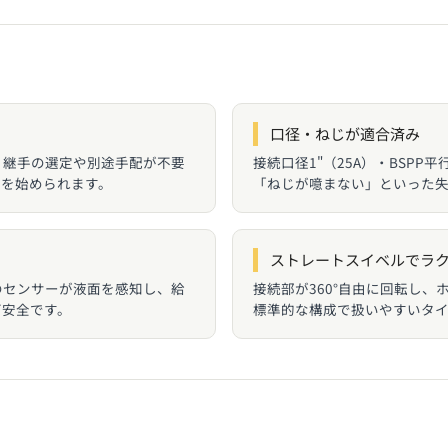
口径・ねじが適合済み
。継手の選定や別途手配が不要
接続口径1"（25A）・BSP
油を始められます。
「ねじが噫まない」といった
ストレートスイベルでラ
のセンサーが液面を感知し、給
接続部が360°自由に回転し
ぎ安全です。
標準的な構成で扱いやすいタ