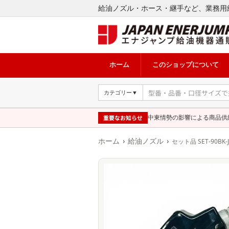
給油ノズル・ホース・継手など、業務用
ホーム
このショップについて
カテゴリー▼
重要なお知らせ
中東情勢の影響による商品供
›
›
ホーム
給油ノズル
セット品 SET-90BK-J