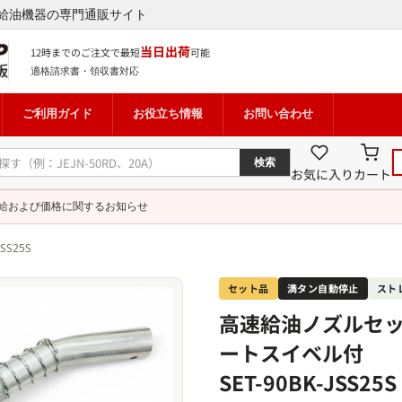
給油機器の専門通販サイト
当日出荷
12時までのご注文で最短
可能
適格請求書・領収書対応
ご利用ガイド
お役立ち情報
お問い合わせ
検索
お気に入り
カート
給および価格に関するお知らせ
SS25S
セット品
満タン自動停止
スト
高速給油ノズルセット
ートスイベル付
SET-90BK-JSS25S