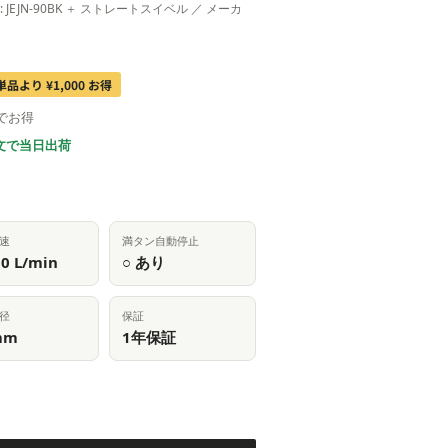
内容: JEJN-90BK ＋ ストレートスイベル ／ メーカ
単品より ¥1,000 お得
でお得
文で当日出荷
速
満タン自動停止
0 L/min
○ あり
径
保証
mm
1年保証