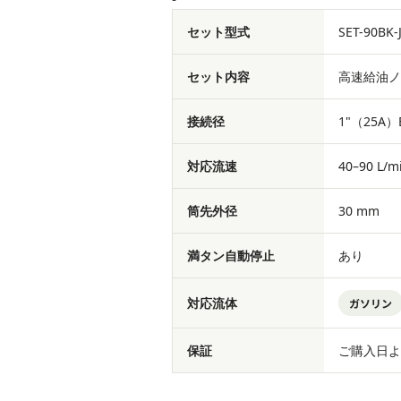
セット型式
SET-90BK-
セット内容
高速給油ノズル
接続径
1"（25A
対応流速
40–90 L/m
筒先外径
30 mm
満タン自動停止
あり
対応流体
ガソリン
保証
ご購入日よ