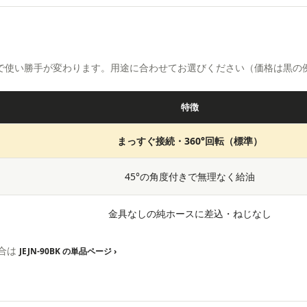
プで使い勝手が変わります。用途に合わせてお選びください（価格は黒の
特徴
まっすぐ接続・360°回転（標準）
45°の角度付きで無理なく給油
金具なしの純ホースに差込・ねじなし
合は
JEJN-90BK の単品ページ ›