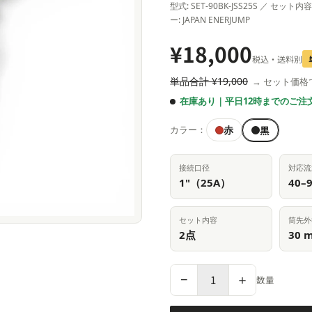
型式: SET-90BK-JSS25S ／ セット
ー: JAPAN ENERJUMP
¥18,000
税込・送料別
単品合計 ¥19,000
→ セット価格
在庫あり｜平日12時までのご注
黒
赤
カラー：
接続口径
対応流
1"（25A）
40–9
セット内容
筒先外
2点
30 
−
＋
数量