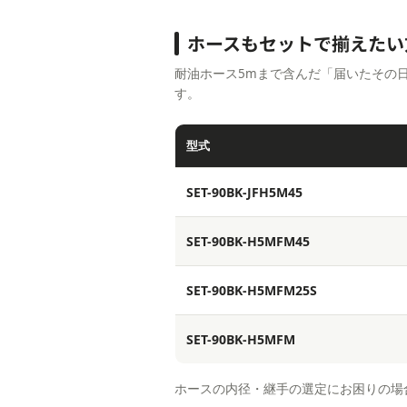
ホースもセットで揃えたい
耐油ホース5mまで含んだ「届いたその
す。
型式
SET-90BK-JFH5M45
SET-90BK-H5MFM45
SET-90BK-H5MFM25S
SET-90BK-H5MFM
ホースの内径・継手の選定にお困りの場合