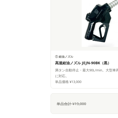
① 給油ノズル
高速給油ノズル JEJN-90BK（黒）
満タン自動停止・最大90L/min。大型
に対応。
単品価格 ¥13,000
単品合計 ¥19,000