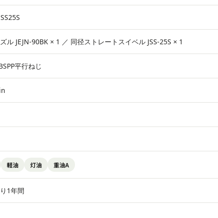
JSS25S
 JEJN-90BK × 1 ／ 同径ストレートスイベル JSS-25S × 1
）BSPP平行ねじ
in
軽油
灯油
重油A
り1年間