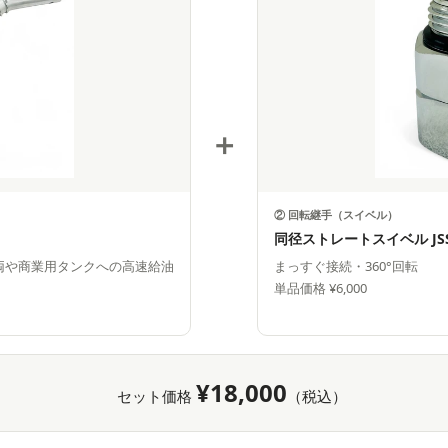
＋
② 回転継手（スイベル）
同径ストレートスイベル JSS
車両や商業用タンクへの高速給油
まっすぐ接続・360°回転
単品価格 ¥6,000
¥18,000
セット価格
（税込）