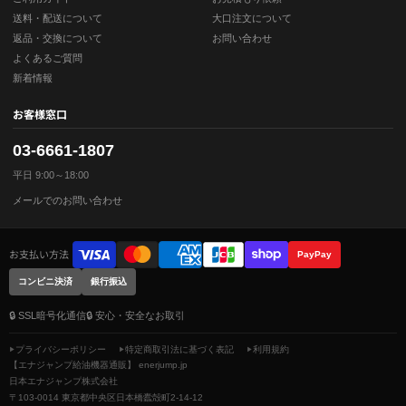
送料・配送について
大口注文について
返品・交換について
お問い合わせ
よくあるご質問
新着情報
お客様窓口
03-6661-1807
平日 9:00～18:00
メールでのお問い合わせ
お支払い方法
PayPay
コンビニ決済
銀行振込
🔒 SSL暗号化通信
🔒 安心・安全なお取引
プライバシーポリシー
特定商取引法に基づく表記
利用規約
【エナジャンプ給油機器通販】 enerjump.jp
日本エナジャンプ株式会社
〒103-0014 東京都中央区日本橋蠹殻町2-14-12