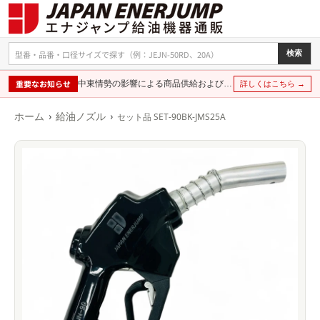
検索
重要なお知らせ
中東情勢の影響による商品供給および価格に関するお知らせ
詳しくはこちら →
›
›
ホーム
給油ノズル
セット品 SET-90BK-JMS25A