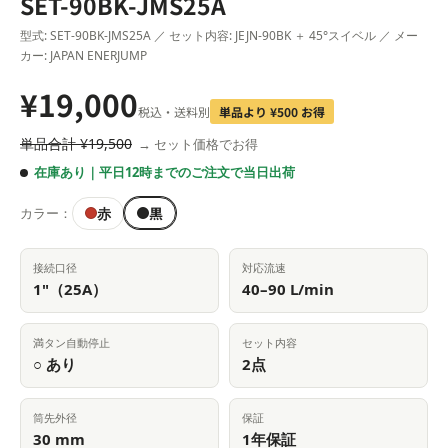
SET-90BK-JMS25A
型式: SET-90BK-JMS25A ／ セット内容: JEJN-90BK ＋ 45°スイベル ／ メー
カー: JAPAN ENERJUMP
¥19,000
税込・送料別
単品より ¥500 お得
単品合計 ¥19,500
→ セット価格でお得
在庫あり｜平日12時までのご注文で当日出荷
黒
赤
カラー：
接続口径
対応流速
1"（25A）
40–90 L/min
満タン自動停止
セット内容
○ あり
2点
筒先外径
保証
30 mm
1年保証