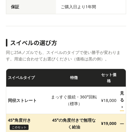
保証
ご購入日より1年間
スイベルの選び方
同じ25Aノズルでも、スイベルのタイプで使い勝手が変わりま
す。用途に合わせてお選びください（価格は黒の例）。
セット価
スイベルタイプ
特徴
格
見
まっすぐ接続・360°回転
る
同径ストレート
¥18,000
（標準）
›
45°角度付き
45°の角度付きで無理な
¥19,000
—
く給油
このセット