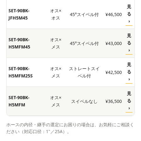
見
SET-90BK-
オス×
る
45°スイベル付
¥46,500
JFH5M45
オス
›
見
SET-90BK-
オス×
る
45°スイベル付
¥43,000
H5MFM45
メス
›
見
SET-90BK-
オス×
ストレートスイ
る
¥42,500
H5MFM25S
メス
ベル付
›
見
SET-90BK-
オス×
る
スイベルなし
¥36,500
H5MFM
メス
›
ホースの内径・継手の選定にお困りの場合は、お気軽にご相談く
ださい（対応口径：1"／25A）。