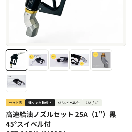
セット品
満タン自動停止
45°スイベル付
25A / 1"
高速給油ノズルセット 25A（1"）黒
45°スイベル付