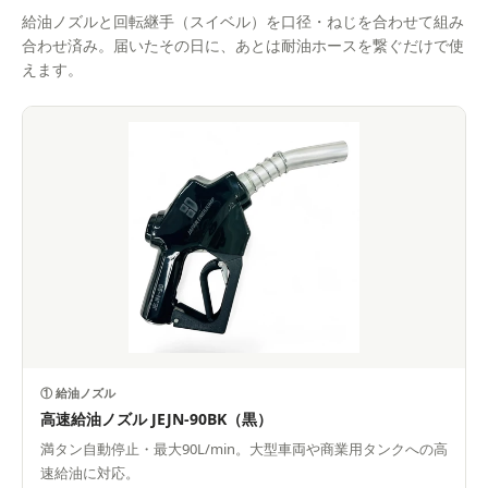
給油ノズルと回転継手（スイベル）を口径・ねじを合わせて組み
合わせ済み。届いたその日に、あとは耐油ホースを繋ぐだけで使
えます。
① 給油ノズル
高速給油ノズル JEJN-90BK（黒）
満タン自動停止・最大90L/min。大型車両や商業用タンクへの高
速給油に対応。