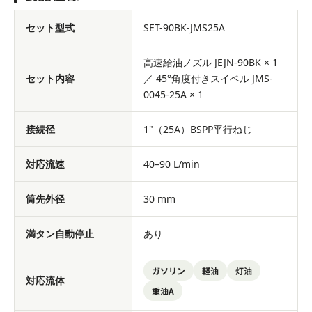
セット型式
SET-90BK-JMS25A
高速給油ノズル JEJN-90BK × 1
セット内容
／ 45°角度付きスイベル JMS-
0045-25A × 1
接続径
1"（25A）BSPP平行ねじ
対応流速
40–90 L/min
筒先外径
30 mm
満タン自動停止
あり
ガソリン
軽油
灯油
対応流体
重油A