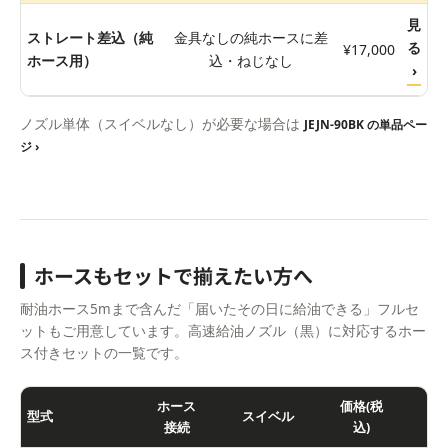
見
ストレート差込（純
金具なしの純ホースに差
る
¥17,000
ホース用）
込・ねじなし
›
ノズル単体（スイベルなし）が必要な場合は
JEJN-90BK の単品ペー
ジ ›
ホースもセットで揃えたい方へ
耐油ホース5mまで含んだ「届いたその日に給油できる」フルセ
ットもご用意しています。高速給油ノズル（黒）に対応するホー
ス付きセットの一覧です。
ホース
価格(税
型式
スイベル
接続
込)