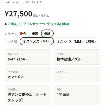
3/4"（20A）／ BSPP平行ねじ
¥27,500
税込・送料別
在庫あり｜平日12時までのご注文で当日出荷
緑
赤
黒
カラー：
オス×メス（MF）
オス×オス（MM）に切替 ›
ホース端：
接続口径
ノズル
3/4"（20A）
標準給油ノズル
ホース端
スイベル
オス×メス
—
自動停止
保証
満タン自動停止（オート
1年保証
ストップ）