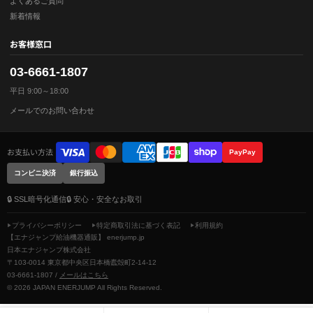
よくあるご質問
新着情報
お客様窓口
03-6661-1807
平日 9:00～18:00
メールでのお問い合わせ
お支払い方法
PayPay
コンビニ決済
銀行振込
🔒 SSL暗号化通信
🔒 安心・安全なお取引
プライバシーポリシー
特定商取引法に基づく表記
利用規約
【エナジャンプ給油機器通販】 enerjump.jp
日本エナジャンプ株式会社
〒103-0014 東京都中央区日本橋蠹殻町2-14-12
03-6661-1807 /
メールはこちら
© 2026 JAPAN ENERJUMP All Rights Reserved.