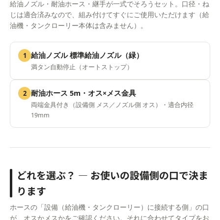
給油ノズル・耐油ホース・継手が一式でそろうセット。口径・ね
じは適合済みなので、組み付けてすぐにご使用いただけます（給
油機・タンクローリー本体は含みません）。
給油ノズル 標準給油ノズル（緑）
1
満タン自動停止（オートストップ）
耐油ホース 5m・オス×メス金具
2
両端金具付き（設備側 メス／ノズル側 オス）・適合内径
19mm
どれを選ぶ？ ― お使いの設備側の口で決ま
ります
ホースの「設備（給油機・タンクローリー）に接続する側」の口
が、オスかメスかをご確認ください。それに合わせてタイプをお