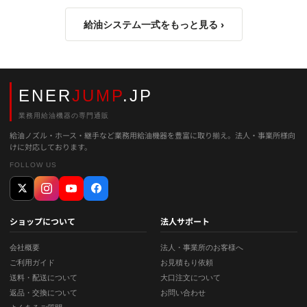
給油システム一式をもっと見る ›
ENER
JUMP
.JP
業務用給油機器の専門通販
給油ノズル・ホース・継手など業務用給油機器を豊富に取り揃え。法人・事業所様向
けに対応しております。
FOLLOW US
ショップについて
法人サポート
会社概要
法人・事業所のお客様へ
ご利用ガイド
お見積もり依頼
送料・配送について
大口注文について
返品・交換について
お問い合わせ