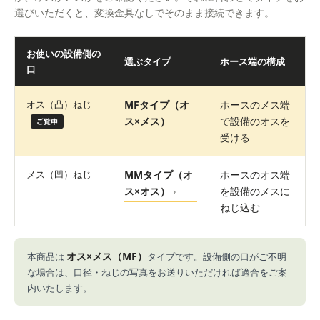
選びいただくと、変換金具なしでそのまま接続できます。
お使いの設備側の
選ぶタイプ
ホース端の構成
口
オス（凸）ねじ
MFタイプ（オ
ホースのメス端
ス×メス）
で設備のオスを
ご覧中
受ける
メス（凹）ねじ
MMタイプ（オ
ホースのオス端
›
ス×オス）
を設備のメスに
ねじ込む
オス×メス（MF）
本商品は
タイプです。設備側の口がご不明
な場合は、口径・ねじの写真をお送りいただければ適合をご案
内いたします。