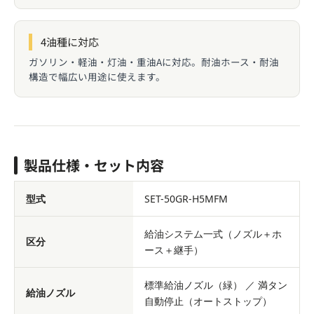
4油種に対応
ガソリン・軽油・灯油・重油Aに対応。耐油ホース・耐油
構造で幅広い用途に使えます。
製品仕様・セット内容
型式
SET-50GR-H5MFM
給油システム一式（ノズル＋ホ
区分
ース＋継手）
標準給油ノズル（緑） ／ 満タン
給油ノズル
自動停止（オートストップ）