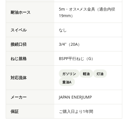
5m・オス×メス金具（適合内径
耐油ホース
19mm）
スイベル
なし
接続口径
3/4"（20A）
ねじ規格
BSPP平行ねじ（G）
ガソリン
軽油
灯油
対応流体
重油A
メーカー
JAPAN ENERJUMP
保証
ご購入日より1年間