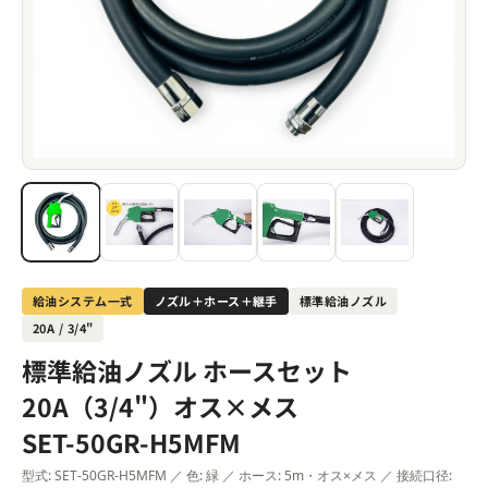
給油システム一式
ノズル＋ホース＋継手
標準給油ノズル
20A / 3/4"
標準給油ノズル ホースセット
20A（3/4"）オス×メス
SET-50GR-H5MFM
型式: SET-50GR-H5MFM ／ 色: 緑 ／ ホース: 5m・オス×メス ／ 接続口径: