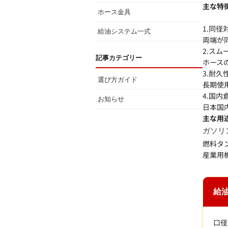
主な特
ホース金具
1.同径
給油システム一式
両端が
2.スム
記事カテゴリー
ホース
3.耐
選び方ガイド
長期使
4.国
お知らせ
日本国
主な用
ガソリ
燃料タ
産業用
給
口径