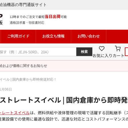
給油機器の専門通販サイト
当日出荷
12時までのご注文で最短
可能
適格請求書・領収書対応
ご利用ガイド
お役立ち情報
お問い合わせ
検索
お気に入り
カート
給および価格に関するお知らせ
イベル | 国内倉庫から即時発送対応！
01月06日
ストレートスイベル | 国内倉庫から即時
トレートスイベル
は、燃料供給や液体管理の現場で活躍する回転継手（
産業設備での使用に最適な設計で、迅速な対応とコストパフォーマンス