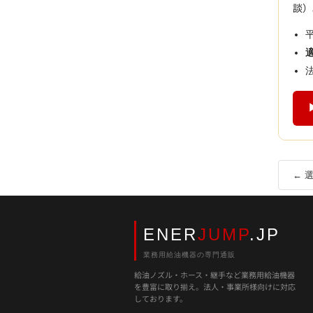
談）
← 
ENER
JUMP
.JP
業務用給油機器の専門通販
給油ノズル・ホース・継手など業務用給油機器
を豊富に取り揃え。法人・事業所様向けに対応
しております。