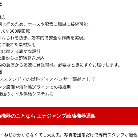
徴
対応
同じ径のため、ホースや配管に簡単に接続可能。
ーズな360度回転
のねじれを防ぎ、効率的で安全な作業を実現。
久性に優れた素材採用
用に耐える頑丈な設計。
内倉庫からの即時発送対応
内の倉庫から迅速に発送可能。必要なときにすぐお届けします。
途
ンスタンドでの燃料ディスペンサー部品として
ンク設備や液体輸送ラインでの接続用
機械のオイル供給システムに
油機器のことなら エナジャンプ給油機器通販
・ねじが分からなくても大丈夫。
写真を送るだけ
で専門スタッフが適合