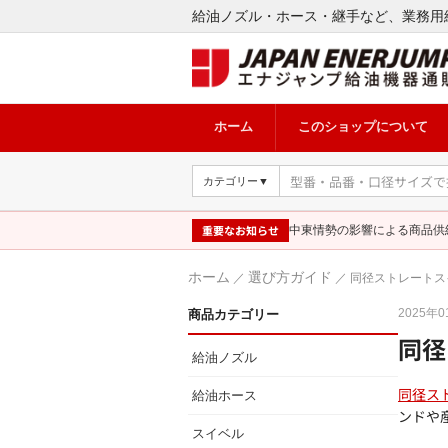
給油ノズル・ホース・継手など、業務用
ホーム
このショップについて
カテゴリー▼
重要なお知らせ
中東情勢の影響による商品供
ホーム
選び方ガイド
／
／ 同径ストレートス
2025年
商品カテゴリー
同径
給油ノズル
同径ス
給油ホース
ンドや
スイベル