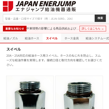
検索
重要なお知らせ
中東情勢の影響による商品供給および価格に関するお知らせ
詳しくはこちら →
給油ノズル
給油ホース
スイベル
ホース金具
給油システム一式
スイベル
20A・25A対応の給油ホース用スイベル。ホースのねじれを防止し、スム
ーズな給油作業を実現します。接続口径と取付方向を確認してお選びくだ
さい。