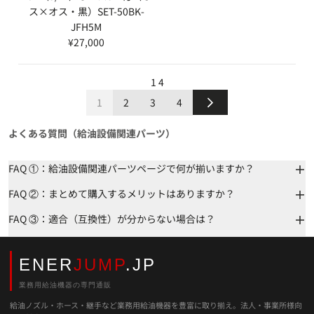
ス×オス・黒）SET-50BK-
JFH5M
¥27,000
1
4
1
2
3
4
よくある質問（給油設備関連パーツ）
FAQ ①：給油設備関連パーツページで何が揃いますか？
FAQ ②：まとめて購入するメリットはありますか？
FAQ ③：適合（互換性）が分からない場合は？
ENER
JUMP
.JP
業務用給油機器の専門通販
給油ノズル・ホース・継手など業務用給油機器を豊富に取り揃え。法人・事業所様向