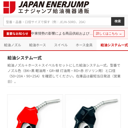
検索
重要なお知らせ
中東情勢の影響による商品供給および価格に関するお知らせ
詳しくはこちら →
給油ノズル
給油ホース
スイベル
ホース金具
給油システム一式
給油システム一式
給油ノズル＋ホース＋スイベルをセットにした給油システム一式。型番で
ノズル色（BK=黒 軽油用・GR=緑 灯油用・RD=赤 ガソリン用）と口径
（50=20A・90=25A）を確認してください。在庫品は最短当日発送（営業
日）。